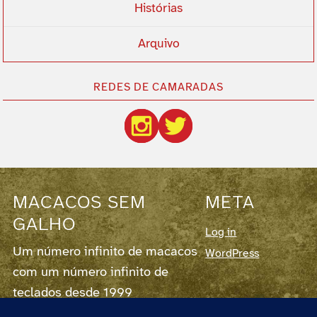
Histórias
Arquivo
REDES DE CAMARADAS
MACACOS SEM
META
GALHO
Log in
Um número infinito de macacos
WordPress
com um número infinito de
teclados desde 1999
Este blog corre em
WordPress
7.0.2,