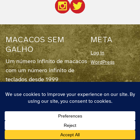
MACACOS SEM
META
GALHO
Log in
Um número infinito de macacos
WordPress
com um número infinito de
teclados desde 1999
Este blog corre em
WordPress
7.0.3,
fornece
RSS para os Posts
e para os
Comentários
.
O autor chama-se Pedro Couto e Santos,
nasceu em 1973 em Lisboa, vive em
Almada, é designer e pode ser
contactado em pedro(at)macacos.com