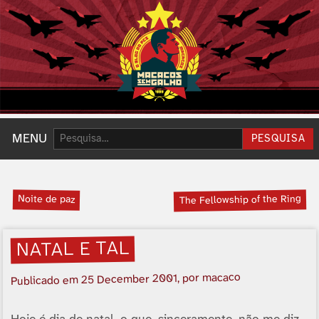
Pesquisar:
MENU
PESQUISA
Noite de paz
The Fellowship of the Ring
NATAL E TAL
, por macaco
25 December 2001
Publicado em