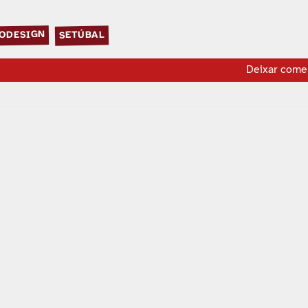
ODESIGN
SETÚBAL
Deixar come