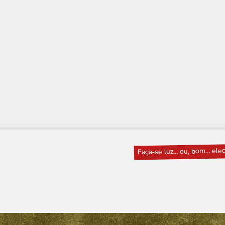
Faça-se luz… ou, bom… elec