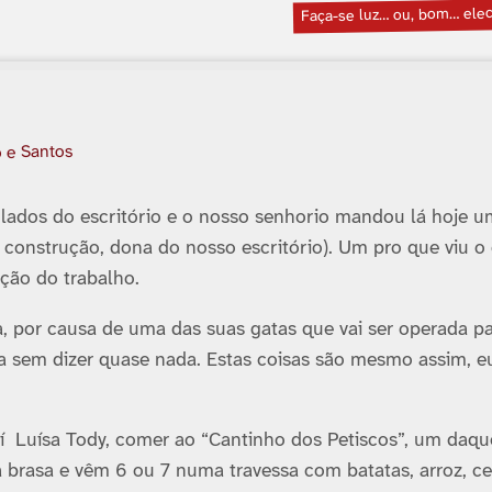
Faça-se luz… ou, bom… elec
o e Santos
 lados do escritório e o nosso senhorio mandou lá hoje 
 construção, dona do nosso escritório). Um pro que viu o
ção do trabalho.
, por causa de uma das suas gatas que vai ser operada pa
ra sem dizer quase nada. Estas coisas são mesmo assim, e
 í Luí­sa Tody, comer ao “Cantinho dos Petiscos”, um daque
 brasa e vêm 6 ou 7 numa travessa com batatas, arroz, c