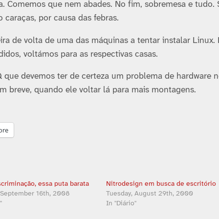
ada. Comemos que nem abades. No fim, sobremesa e tudo. 
caraças, por causa das febras.
eira de volta de uma das máquinas a tentar instalar Linux.
didos, voltámos para as respectivas casas.
Q que devemos ter de certeza um problema de hardware 
m breve, quando ele voltar lá para mais montagens.
ore
scriminação, essa puta barata
Nitrodesign em busca de escritório
 September 16th, 2008
Tuesday, August 29th, 2000
"
In "Diário"