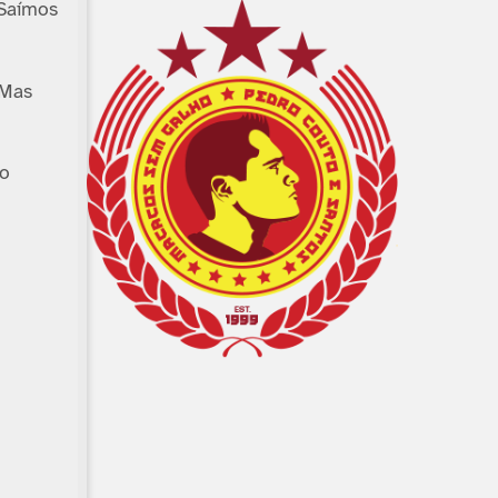
Saí­mos
 Mas
no