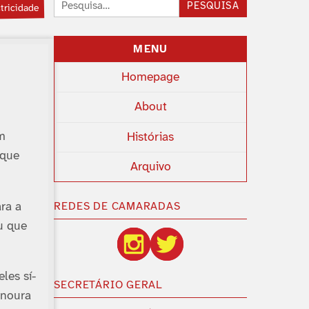
Pesquisar:
PESQUISA
tricidade
MENU
Homepage
About
um
Histórias
 que
Arquivo
ra a
REDES DE CAMARADAS
u que
les sí­
SECRETÁRIO GERAL
enoura