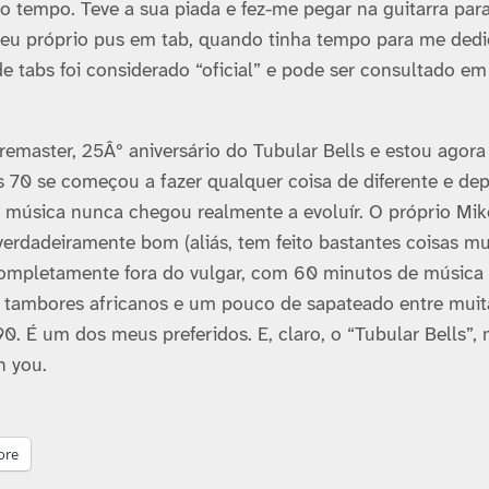
 tempo. Teve a sua piada e fez-me pegar na guitarra para
 eu próprio pus em tab, quando tinha tempo para me dedi
e tabs foi considerado “oficial” e pode ser consultado em
remaster, 25Âº aniversário do Tubular Bells e estou agora
os 70 se começou a fazer qualquer coisa de diferente e dep
e música nunca chegou realmente a evoluí­r. O próprio Mik
verdadeiramente bom (aliás, tem feito bastantes coisas mu
completamente fora do vulgar, com 60 minutos de música
, tambores africanos e um pouco de sapateado entre muit
. É um dos meus preferidos. E, claro, o “Tubular Bells”,
n you.
ore