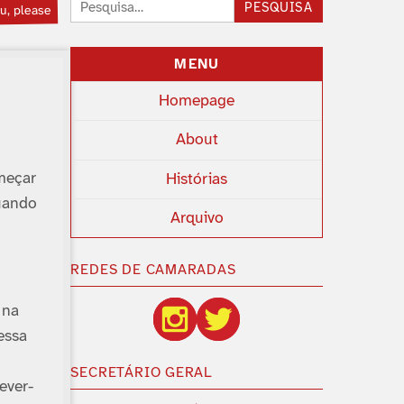
Pesquisar:
PESQUISA
u, please
MENU
Homepage
About
meçar
Histórias
quando
Arquivo
REDES DE CAMARADAS
 na
ressa
SECRETÁRIO GERAL
ever-