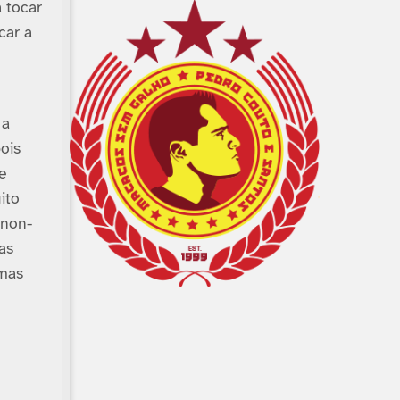
 tocar
car a
 a
ois
e
ito
 non-
as
 mas