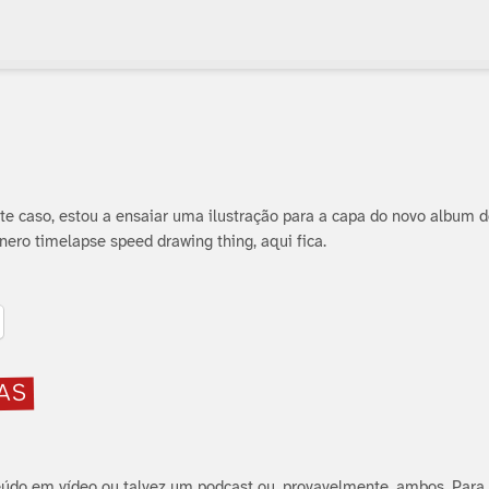
te caso, estou a ensaiar uma ilustração para a capa do novo album
nero timelapse speed drawing thing, aqui fica.
TAS
do em ví­deo ou talvez um podcast ou, provavelmente, ambos. Para 