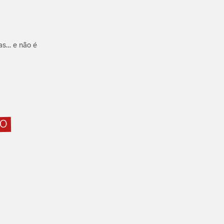
as… e não é
ÃO