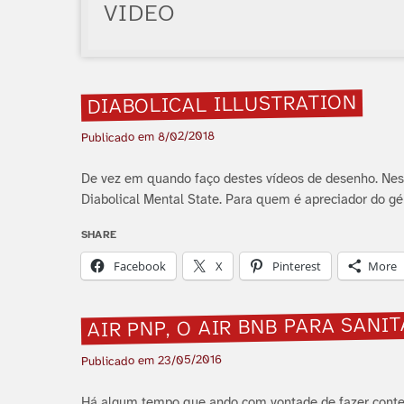
VIDEO
DIABOLICAL ILLUSTRATION
8/02/2018
Publicado em
De vez em quando faço destes ví­deos de desenho. Nes
Diabolical Mental State. Para quem é apreciador do gé
SHARE
Facebook
X
Pinterest
More
AIR PNP, O AIR BNB PARA SANI
23/05/2016
Publicado em
Há algum tempo que ando com vontade de fazer conteú