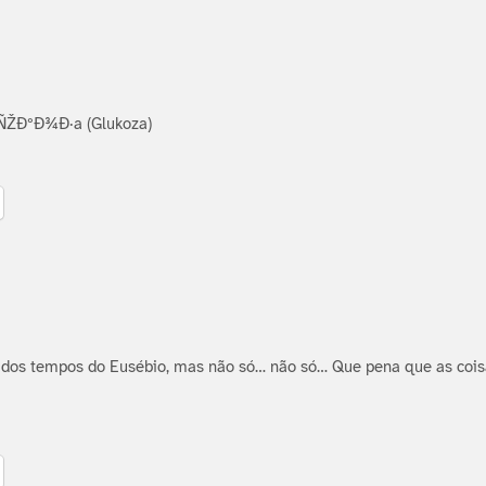
»ÑŽÐºÐ¾Ð·a (Glukoza)
 dos tempos do Eusébio, mas não só… não só… Que pena que as cois