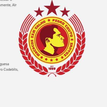
amente, Air
uguesa
ro Codebits,