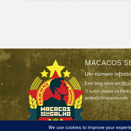
MACACOS S
Um número infinito
Este blog corre em
Word
O autor chama-se Pedro
pedro(at)macacos.com