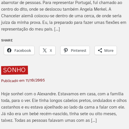
abarrotar de pessoas. Para representar Portugal, fui chamado ao
centro do dito, onde se deslocou também Angela Merkel. A
Chanceler alemã colocou-se dentro de uma cerca, de onde seria
juí­za da minha prova. Eu, ia preparado para fazer umas flexões em
representação do meu paí­s. […]
SHARE
Facebook
X
Pinterest
More
SONHO
11/10/2005
Publicado em
Hoje sonhei com o Alexandre. Estavamos em casa, com a famí­lia
toda, para o ver. Ele tinha longos cabelos pretos, ondulados e olhos
castanhos e eu estava ajoelhado ao lado da cama a falar com ele.
Já não era um bebé recém-nascido, tinha sete ou oito meses,
talvez. Todas as pessoas falavam umas com as […]