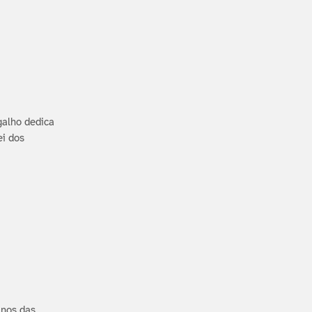
galho dedica
ei dos
anos das