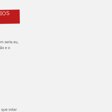
IOS
m seria eu,
ção e o
 que votar