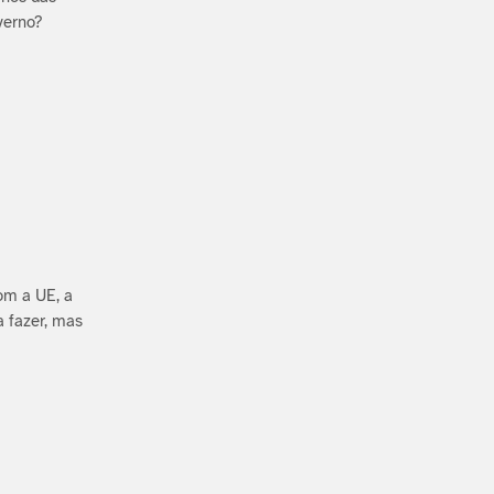
verno?
om a UE, a
 fazer, mas