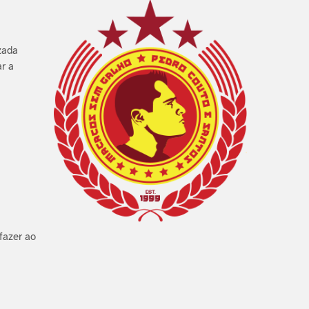
zada
r a
fazer ao