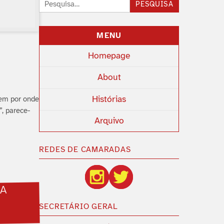
Pesquisar:
PESQUISA
MENU
Homepage
About
Histórias
bem por onde
, parece-
Arquivo
REDES DE CAMARADAS
 A
SECRETÁRIO GERAL