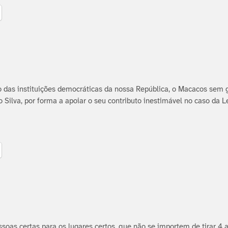
 das instituições democráticas da nossa República, o Macacos sem 
 Silva, por forma a apoiar o seu contributo inestimável no caso da L
ssoas certas para os lugares certos, que não se importem de tirar 4 