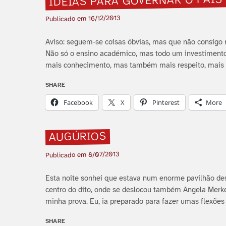
IDEIAS PARA GOVERNAR O PAÍ­S
16/12/2013
Publicado em
Aviso: seguem-se coisas óbvias, mas que não consigo r
Não só o ensino académico, mas todo um investimento 
mais conhecimento, mas também mais respeito, mais ci
SHARE
Facebook
X
Pinterest
More
AUGÚRIOS
8/07/2013
Publicado em
Esta noite sonhei que estava num enorme pavilhão desp
centro do dito, onde se deslocou também Angela Merkel
minha prova. Eu, ia preparado para fazer umas flexões
SHARE