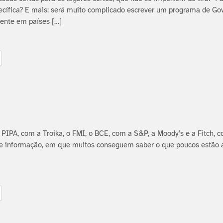
cí­fica? E mais: será muito complicado escrever um programa de Go
ente em paí­ses […]
IPA, com a Troika, o FMI, o BCE, com a S&P, a Moody’s e a Fitch, c
e informação, em que muitos conseguem saber o que poucos estão a