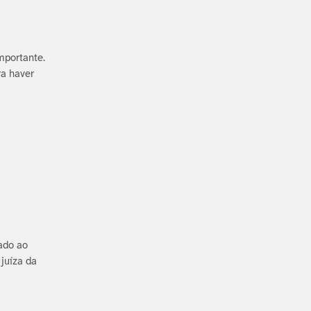
mportante.
ra haver
ado ao
uí­za da