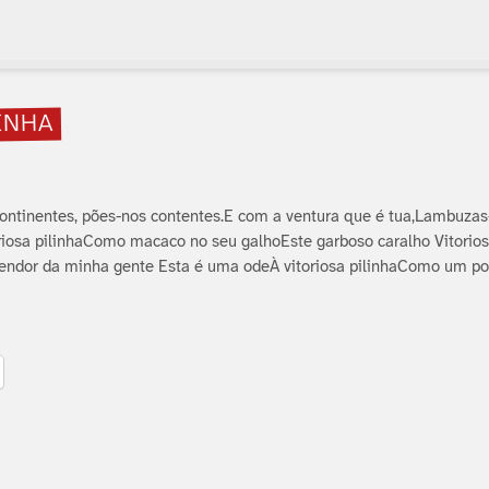
INHA
continentes, pões-nos contentes.E com a ventura que é tua,Lambuza
riosa pilinhaComo macaco no seu galhoEste garboso caralho Vitoriosa
endor da minha gente Esta é uma odeÀ vitoriosa pilinhaComo um po