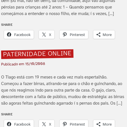
bem (ou mal, não sei bem), da comunidade, aqui vão algumas
pérolas para crianças até 2 anos: 1 – Quando pensamos que
começámos a entender o nosso filho, ele muda; í s vezes, […]
SHARE
Facebook
X
Pinterest
More
PATERNIDADE ONLINE
15/10/2008
Publicado em
O Tiago está com 19 meses e cada vez mais espertalhão.
Começou a fazer birras, atirando-se para o chão e guinchando, ao
que nós reagimos indo para outra parte da casa. O gajo, claro,
descontente com a falta de público, mudou de estratégia: as birras
são agoras feitas guinchando agarrado í s pernas dos pais. Os […]
SHARE
Facebook
X
Pinterest
More