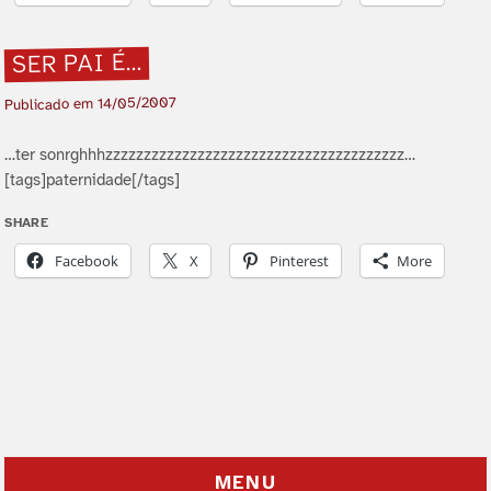
SER PAI É…
14/05/2007
Publicado em
…ter sonrghhhzzzzzzzzzzzzzzzzzzzzzzzzzzzzzzzzzzzzzzz…
[tags]paternidade[/tags]
SHARE
Facebook
X
Pinterest
More
MENU