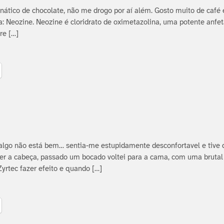
nático de chocolate, não me drogo por aí­ além. Gosto muito de café
a: Neozine. Neozine é cloridrato de oximetazolina, uma potente anfe
re […]
 algo não está bem… sentia-me estupidamente desconfortavel e tive
er a cabeça, passado um bocado voltei para a cama, com uma brutal
Zyrtec fazer efeito e quando […]