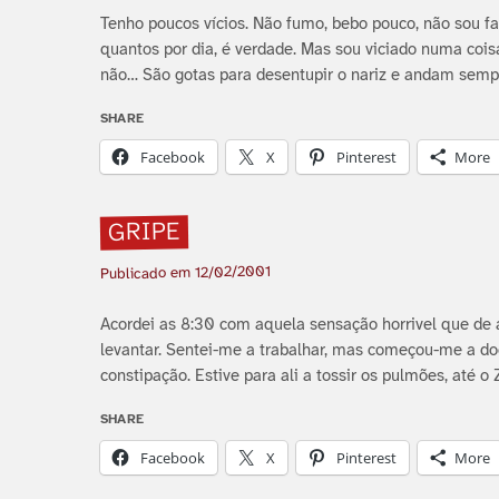
Tenho poucos ví­cios. Não fumo, bebo pouco, não sou fa
quantos por dia, é verdade. Mas sou viciado numa cois
não… São gotas para desentupir o nariz e andam semp
SHARE
Facebook
X
Pinterest
More
GRIPE
12/02/2001
Publicado em
Acordei as 8:30 com aquela sensação horrivel que de
levantar. Sentei-me a trabalhar, mas começou-me a do
constipação. Estive para ali a tossir os pulmões, até o 
SHARE
Facebook
X
Pinterest
More