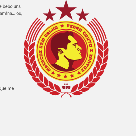
 e bebo uns
tamina… ou,
 que me