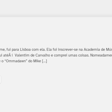
, fui para Lisboa com ela. Ela foi inscrever-se na Academia de Mús
Fui atéÂ í Valentim de Carvalho e comprei umas coisas. Nomeadam
 e o “Ommadawn” do Mike […]