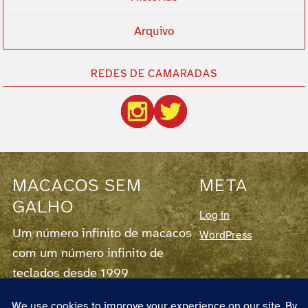
Arquivo
REDES DE CAMARADAS
MACACOS SEM
META
GALHO
Log in
Um número infinito de macacos
WordPress
com um número infinito de
teclados desde 1999
Este blog corre em
WordPress
7.0.3,