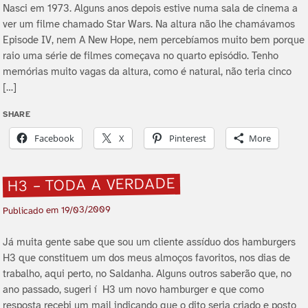
Nasci em 1973. Alguns anos depois estive numa sala de cinema a
ver um filme chamado Star Wars. Na altura não lhe chamávamos
Episode IV, nem A New Hope, nem percebí­amos muito bem porque
raio uma série de filmes começava no quarto episódio. Tenho
memórias muito vagas da altura, como é natural, não teria cinco
[…]
SHARE
Facebook
X
Pinterest
More
H3 – TODA A VERDADE
19/03/2009
Publicado em
Já muita gente sabe que sou um cliente assí­duo dos hamburgers
H3 que constituem um dos meus almoços favoritos, nos dias de
trabalho, aqui perto, no Saldanha. Alguns outros saberão que, no
ano passado, sugeri í H3 um novo hamburger e que como
resposta recebi um mail indicando que o dito seria criado e posto