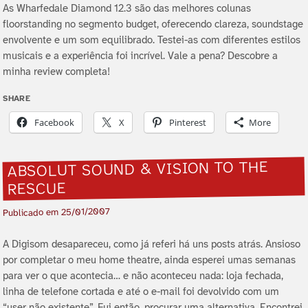
As Wharfedale Diamond 12.3 são das melhores colunas
floorstanding no segmento budget, oferecendo clareza, soundstage
envolvente e um som equilibrado. Testei-as com diferentes estilos
musicais e a experiência foi incrível. Vale a pena? Descobre a
minha review completa!
SHARE
Facebook
X
Pinterest
More
ABSOLUT SOUND & VISION TO THE
RESCUE
25/01/2007
Publicado em
A Digisom desapareceu, como já referi há uns posts atrás. Ansioso
por completar o meu home theatre, ainda esperei umas semanas
para ver o que acontecia… e não aconteceu nada: loja fechada,
linha de telefone cortada e até o e-mail foi devolvido com um
“user não existente”. Fui então, procurar uma alternativa. Encontrei