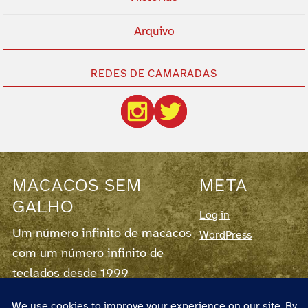
Arquivo
REDES DE CAMARADAS
MACACOS SEM
META
GALHO
Log in
Um número infinito de macacos
WordPress
com um número infinito de
teclados desde 1999
Este blog corre em
WordPress
7.0.3,