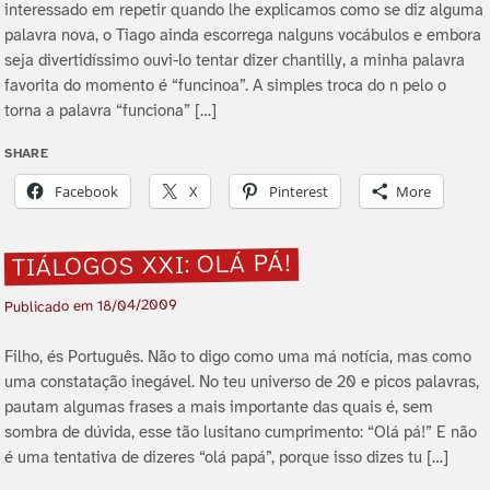
interessado em repetir quando lhe explicamos como se diz alguma
palavra nova, o Tiago ainda escorrega nalguns vocábulos e embora
seja divertidí­ssimo ouvi-lo tentar dizer chantilly, a minha palavra
favorita do momento é “funcinoa”. A simples troca do n pelo o
torna a palavra “funciona” […]
SHARE
Facebook
X
Pinterest
More
TIÁLOGOS XXI: OLÁ PÁ!
18/04/2009
Publicado em
Filho, és Português. Não to digo como uma má notí­cia, mas como
uma constatação inegável. No teu universo de 20 e picos palavras,
pautam algumas frases a mais importante das quais é, sem
sombra de dúvida, esse tão lusitano cumprimento: “Olá pá!” E não
é uma tentativa de dizeres “olá papá”, porque isso dizes tu […]