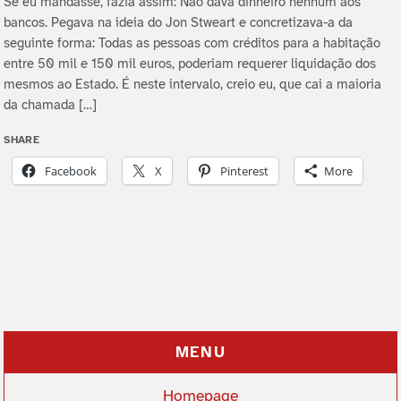
Se eu mandasse, fazia assim: Não dava dinheiro nenhum aos
bancos. Pegava na ideia do Jon Stweart e concretizava-a da
seguinte forma: Todas as pessoas com créditos para a habitação
entre 50 mil e 150 mil euros, poderiam requerer liquidação dos
mesmos ao Estado. É neste intervalo, creio eu, que cai a maioria
da chamada […]
SHARE
Facebook
X
Pinterest
More
MENU
Homepage