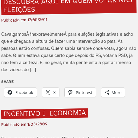
DESCUBRA AQUI EM QUEM VOTAR NAS
ELEIÇÕES
17/05/2011
Publicado em
CavalgamosÂ inexoravelmenteÂ para eleições legislativas e acho
que é chegada a altura de fazer uma intervenção ao paí­s. As
pessoas estão confusas. Quem sabia sempre onde votar, agora não
sabe. Quem estava quase certo que depois do PS, votaria PSD, já
não tem a certeza. E, no geral, muita gente está a gostar imenso
dos ví­deos do […]
SHARE
Facebook
X
Pinterest
More
INCENTIVO Í ECONOMIA
1/03/2009
Publicado em