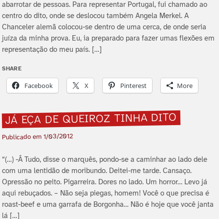
abarrotar de pessoas. Para representar Portugal, fui chamado ao
centro do dito, onde se deslocou também Angela Merkel. A
Chanceler alemã colocou-se dentro de uma cerca, de onde seria
juí­za da minha prova. Eu, ia preparado para fazer umas flexões em
representação do meu paí­s. […]
SHARE
Facebook
X
Pinterest
More
JÁ EÇA DE QUEIROZ TINHA DITO
1/03/2012
Publicado em
“(…) -Â Tudo, disse o marquês, pondo-se a caminhar ao lado dele
com uma lentidão de moribundo. Deitei-me tarde. Cansaço.
Opressão no peito. Pigarreira. Dores no lado. Um horror… Levo já
aqui rebuçados. – Não seja piegas, homem! Você o que precisa é
roast-beef e uma garrafa de Borgonha… Não é hoje que você janta
lá […]