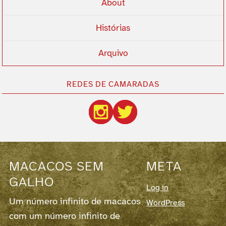
About
Histórias
Arquivo
REDES DE CAMARADAS
MACACOS SEM
META
GALHO
Log in
Um número infinito de macacos
WordPress
com um número infinito de