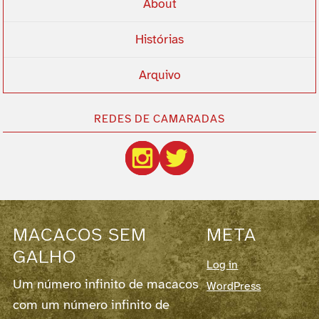
About
Histórias
Arquivo
REDES DE CAMARADAS
MACACOS SEM
META
GALHO
Log in
Um número infinito de macacos
WordPress
com um número infinito de