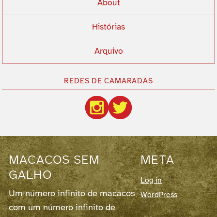
About
Histórias
Arquivo
REDES DE CAMARADAS
MACACOS SEM
META
GALHO
Log in
Um número infinito de macacos
WordPress
com um número infinito de