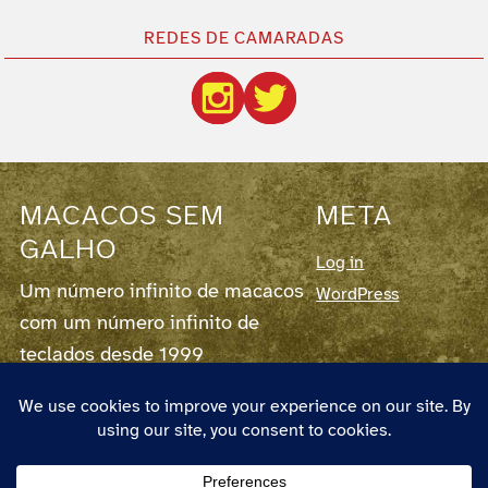
REDES DE CAMARADAS
MACACOS SEM
META
GALHO
Log in
Um número infinito de macacos
WordPress
com um número infinito de
teclados desde 1999
Este blog corre em
WordPress
7.0.3,
fornece
RSS para os Posts
e para os
Comentários
.
O autor chama-se Pedro Couto e Santos,