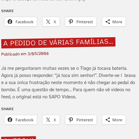
SHARE
Facebook
X
Pinterest
More
A PEDIDO DE VÁRIAS FAMÍ­LIAS…
3/05/2008
Publicado em
Já me perguntaram muitas vezes se o Tiago já tocava bateria.
Agora já posso responder: “já toca sim senhor!”. Diverte-se í brava
e a sua única frustração neste momento é não chegar ao pedal do
bombo. É uma questão de tempo… Para quem não vê ví­deos no
feed, o original está no SAPO Ví­deos.
SHARE
Facebook
X
Pinterest
More