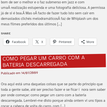
bom de ser o melhor e o faz submerso em jazz e com
umaÂ realização estupenda e uma fotografia deliciosa. A permissa
já de si é boa.Â Mas oÂ facto de fazer tudo isto sem cair em
demasiados clichés melodramáticosÂ faz de Whiplash um dos
meus filmes preferidos dos últimos […]
SHARE
Facebook
X
Pinterest
More
COMO PEGAR UM CARRO COM A
BATERIA DESCARREGADA
14/01/2009
Publicado em
Ora aqui está uma daquelas coisas que se parte do princí­pio que
toda a gente sabe, até ser preciso fazer e se ficar í nora sem saber
por onde começar: como pegar um carro com a bateria
descarregada. Lembrei-me disto porque ainda ontem vi uns tipos a
coçar a cabeça de volta do carro, com […]