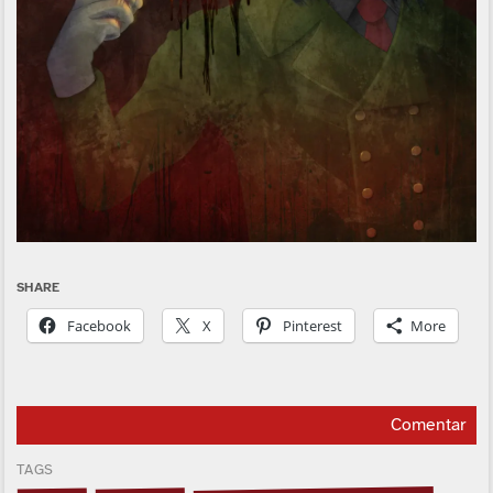
SHARE
Facebook
X
Pinterest
More
Comentar
TAGS