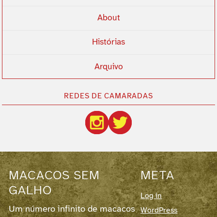
About
Histórias
Arquivo
REDES DE CAMARADAS
MACACOS SEM
META
GALHO
Log in
Um número infinito de macacos
WordPress