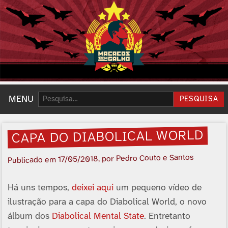
Pesquisar:
MENU
PESQUISA
CAPA DO DIABOLICAL WORLD
, por Pedro Couto e Santos
17/05/2018
Publicado em
Há uns tempos,
deixei aqui
um pequeno ví­deo de
ilustração para a capa do Diabolical World, o novo
álbum dos
Diabolical Mental State
. Entretanto