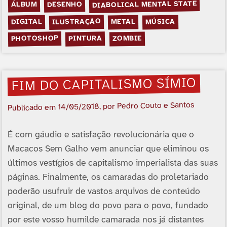
DIABOLICAL MENTAL STATE
DESENHO
ÁLBUM
ILUSTRAÇÃO
DIGITAL
MÚSICA
METAL
PHOTOSHOP
PINTURA
ZOMBIE
FIM DO CAPITALISMO SÍ­MIO
, por Pedro Couto e Santos
14/05/2018
Publicado em
É com gáudio e satisfação revolucionária que o
Macacos Sem Galho vem anunciar que eliminou os
últimos vestí­gios de capitalismo imperialista das suas
páginas. Finalmente, os camaradas do proletariado
poderão usufruir de vastos arquivos de conteúdo
original, de um blog do povo para o povo, fundado
por este vosso humilde camarada nos já distantes