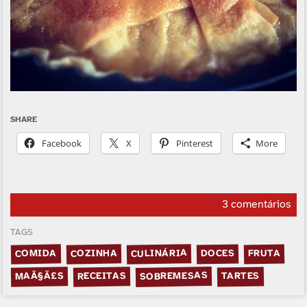
SHARE
Facebook
X
Pinterest
More
3 comentários
TAGS
CULINÁRIA
COZINHA
COMIDA
DOCES
FRUTA
SOBREMESAS
MAÃ§Ã£S
RECEITAS
TARTES