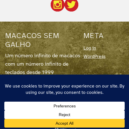
MACACOS SEM
META
GALHO
Log in
Um número infinito de macacos
WordPress
com um número infinito de
teclados desde 1999
Este blog corre em
WordPress
7.0.2,
fornece
RSS para os Posts
e para os
Comentários
.
O autor chama-se Pedro Couto e Santos,
nasceu em 1973 em Lisboa, vive em
Almada, é designer e pode ser
contactado em pedro(at)macacos.com