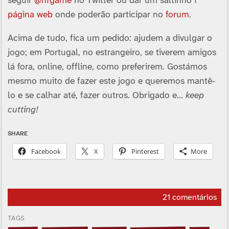
seguir
@nfgame
no Twitter ou dar um saltinho í
página web
onde poderão participar no
forum
.
Acima de tudo, fica um pedido: ajudem a divulgar o
jogo; em Portugal, no estrangeiro, se tiverem amigos
lá fora, online, offline, como preferirem. Gostámos
mesmo muito de fazer este jogo e queremos mantê-
lo e se calhar até, fazer outros. Obrigado e…
keep
cutting!
SHARE
Facebook
X
Pinterest
More
21 comentários
TAGS