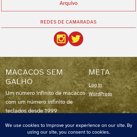
Arquivo
REDES DE CAMARADAS
MACACOS SEM
META
GALHO
Log in
Um número infinito de macacos
WordPress
com um número infinito de
teclados desde 1999
Este blog corre em
WordPress
7.0.3,
fornece
RSS para os Posts
e para os
Comentários
.