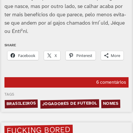
que nasce, mas por outro lado, se calhar acaba por
ter mais benefí­cios do que parece, pelo menos evita-
se que andem por aí­ gajos chamados írní´uld, Jéque
ou Éntí²ni.
SHARE
Facebook
X
Pinterest
More
6 comentários
TAGS
JOGADORES DE FUTEBOL
BRASILEIROS
NOMES
FUCKING BORED