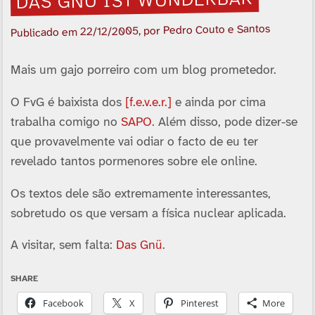
DAS GNÜ IST WUNDERBAR
, por Pedro Couto e Santos
22/12/2005
Publicado em
Mais um gajo porreiro com um blog prometedor.
O FvG é baixista dos
[f.e.v.e.r.]
e ainda por cima
trabalha comigo no
SAPO
. Além disso, pode dizer-se
que provavelmente vai odiar o facto de eu ter
revelado tantos pormenores sobre ele online.
Os textos dele são extremamente interessantes,
sobretudo os que versam a fí­sica nuclear aplicada.
A visitar, sem falta:
Das Gnü
.
SHARE
Facebook
X
Pinterest
More