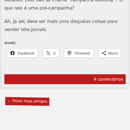
debates. Isso não se chama “campanha eleitoral”? O
que raio é uma pré-campanha?
Ah, já sei, deve ser mais uma daquelas coisas para
vender tele-jornais.
SHARE
Facebook
X
Pinterest
More
4 comentários
← Posts mais antigos