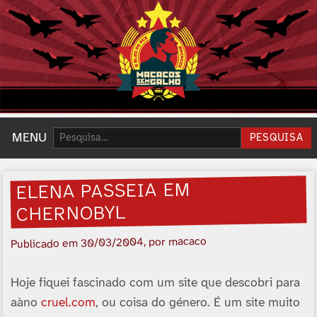
Pesquisar:
MENU
PESQUISA
ELENA PASSEIA EM
CHERNOBYL
, por macaco
30/03/2004
Publicado em
Hoje fiquei fascinado com um site que descobri para
aàno
cruel.com
, ou coisa do género. É um site muito