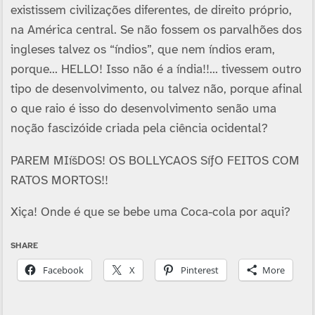
existissem civilizações diferentes, de direito próprio,
na América central. Se não fossem os parvalhões dos
ingleses talvez os “í­ndios”, que nem í­ndios eram,
porque… HELLO! Isso não é a índia!!… tivessem outro
tipo de desenvolvimento, ou talvez não, porque afinal
o que raio é isso do desenvolvimento senão uma
noção fascizóide criada pela ciência ocidental?
PAREM MIíšDOS! OS BOLLYCAOS SíƒO FEITOS COM
RATOS MORTOS!!
Xiça! Onde é que se bebe uma Coca-cola por aqui?
SHARE
Facebook
X
Pinterest
More