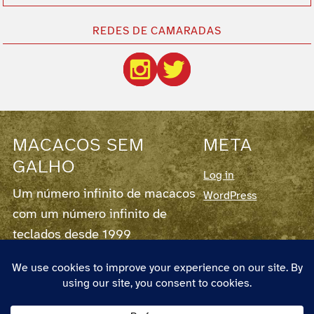
REDES DE CAMARADAS
MACACOS SEM
META
GALHO
Log in
Um número infinito de macacos
WordPress
com um número infinito de
teclados desde 1999
Este blog corre em
WordPress
7.0.2,
fornece
RSS para os Posts
e para os
Comentários
.
O autor chama-se Pedro Couto e Santos,