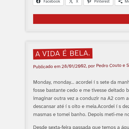
Facebook
X
Pinterest
M
A VIDA É BELA.
, por Pedro Couto e 
28/01/2002
Publicado em
Monday, monday… acordei í s sete da manhã
fosse bastante cedo e me tivesse deitado
imaginar outra vez a conduzir na A2 com a
descansar até í s oito e meia.Acordei í s d
masmas e tomei banho. Depois meti-me no 
Desde sexta-feira passada que temos a águ