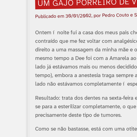
UM GAJO PORREIRO DE V
, por Pedro Couto e 
30/01/2002
Publicado em
Ontem í noite fui a casa dos meus pais c
contraí­do que me fez voltar com analgésic
direito a uma massagem da minha mãe e ou
mesmo tempo a Dee foi com a Amarela ao v
lado já estávamos mais ou menos decididos
tempo), embora a anestesia traga sempre a
lado não estávamos completamente í espe
Resultado: trata dos dentes na sexta-feira 
se para a esterilizar completamente, o qu
precisamente deste tipo de tumores.
Como se não bastasse, está com uma otite 