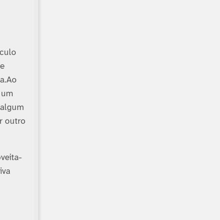
culo
ve
sa.Ao
r um
á algum
r outro
veita-
iva