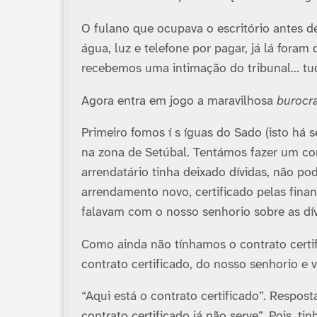
O fulano que ocupava o escritório antes d
água, luz e telefone por pagar, já lá foram
recebemos uma intimação do tribunal… tud
Agora entra em jogo a maravilhosa
burocr
Primeiro fomos í s íguas do Sado (isto há
na zona de Setúbal. Tentámos fazer um co
arrendatário tinha deixado dí­vidas, não p
arrendamento novo, certificado pelas finan
falavam com o nosso senhorio sobre as dí­v
Como ainda não tí­nhamos o contrato cert
contrato certificado, do nosso senhorio e v
“Aqui está o contrato certificado”. Respos
contrato certificado já não serve”. Pois,