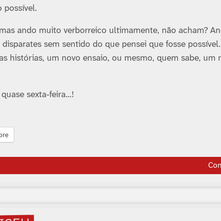
possí­vel.
 mas ando muito verborreico ultimamente, não acham? An
 disparates sem sentido do que pensei que fosse possí­vel
umas histórias, um novo ensaio, ou mesmo, quem sabe, um 
quase sexta-feira…!
ore
Co