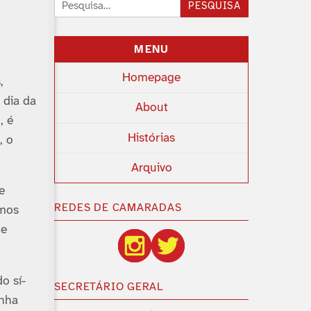
Pesquisar:
PESQUISA
MENU
Homepage
,
 dia da
About
, é
Histórias
, o
Arquivo
e
REDES DE CAMARADAS
amos
ue
o sí­
SECRETÁRIO GERAL
inha