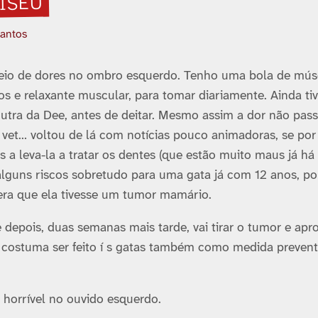
ISEU
Santos
heio de dores no ombro esquerdo. Tenho uma bola de mús
os e relaxante muscular, para tomar diariamente. Ainda ti
tra da Dee, antes de deitar. Mesmo assim a dor não pas
et… voltou de lá com notí­cias pouco animadoras, se po
 a leva-la a tratar os dentes (que estão muito maus já h
lguns riscos sobretudo para uma gata já com 12 anos, po
ra que ela tivesse um tumor mamário.
e depois, duas semanas mais tarde, vai tirar o tumor e apro
e costuma ser feito í s gatas também como medida prevent
horrí­vel no ouvido esquerdo.