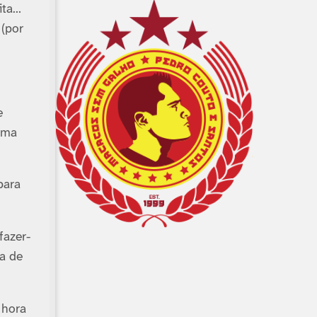
ita…
(por
e
uma
para
fazer-
a de
 hora