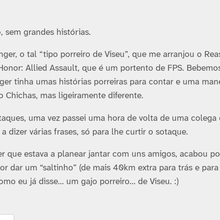
, sem grandes histórias.
er, o tal “tipo porreiro de Viseu”, que me arranjou o Rea
 Honor: Allied Assault, que é um portento de FPS. Bebem
er tinha umas histórias porreiras para contar e uma man
 Chichas, mas ligeiramente diferente.
taques, uma vez passei uma hora de volta de uma colega
 dizer várias frases, só para lhe curtir o sotaque.
ger que estava a planear jantar com uns amigos, acabou po
por dar um “saltinho” (de mais 40km extra para trás e para
como eu já disse… um gajo porreiro… de Viseu. :)