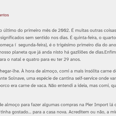
antos
 o último do primeiro mês de 2002. É muitas outras coisas
gnificados sem sentido nos dias. É quinta-feira, o quarto
eça í segunda-feira), é o trigésimo primeiro dia do ano
sso planeta que já anda nisto há gaziliões de dias.Enfim
ra o natal e quatro para eu ter 29 anos.
hegar-lhe. À hora de almoço, comi a mais insólita carne d
nte Solnave, uma espécie de cantina self-service onde v
rco era carne de vaca. Não entendi a ideia, mas comi, q
e almoço para fazer algumas compras na Pier Import lá d
tinha gostado… para a casa nova. Acreditem ou não, a m