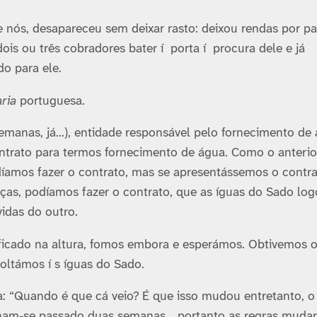
e nós, desapareceu sem deixar rasto: deixou rendas por pa
 dois ou três cobradores bater í porta í procura dele e já
o para ele.
aria
portuguesa.
 semanas, já…), entidade responsável pelo fornecimento de
ntrato para termos fornecimento de água. Como o anterio
odí­amos fazer o contrato, mas se apresentássemos o contr
ças, podí­amos fazer o contrato, que as íguas do Sado log
idas do outro.
ificado na altura, fomos embora e esperámos. Obtivemos 
oltámos í s íguas do Sado.
ta: “Quando é que cá veio? É que isso mudou entretanto, o
 tinham-se passado duas semanas… portanto as regras mud