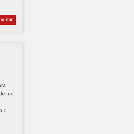
mentar
ora
 de me
a o