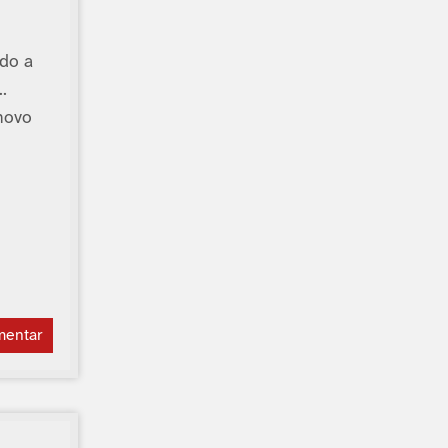
do a
…
novo
mentar