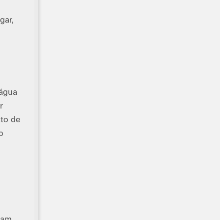
gar,
 água
r
ato de
o
o
aram