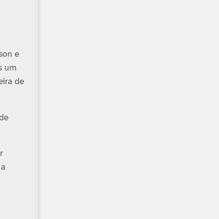
son e
os um
eira de
 de
r
 a