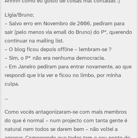
Ahhhh como eu gosto de coisas mal contadas :)
Ligia/Bruno;
– Salvo erro em Novembro de 2006, pediram para
sair (pelo menos via email do Bruno) do P*, querendo
continuar na mailing list.
– O blog ficou depois offline – lembram-se ?
– Sim, o P* não era nenhuma democracia.
– Em Janeiro pediram para entrar novamente, ao que
respondi que iria ver e ficou no limbo, por minha
culpa.
…
Como vocês antagonizaram-se com mais membros
do que é normal – num projecto com tanta gente é
natural nem todos se darem bem – não voltei a
agregar. Compreendo que todos tem o seu ponto de