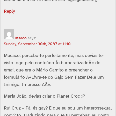
Reply
Marco
says:
Sunday, September 30th, 2007 at 11:10
Macaco: percebo-te perfeitamente, mas devias ter
visto logo pelo conteúdo Â«burocratizadoÂ» do
email que era o Mário Gamito a preencher o
formulário Â«Livra-te do Gajo Sem Fazer Dele um
Inimigo, Impresso AÂ».
Maria João, devias criar o Planet Croc :P
Rui Cruz – Pá, és gay? É que eu sou um heterossexual
convicto. Traduzindo para que tu percebas: eu gosto