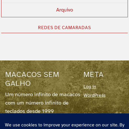
Arquivo
REDES DE CAMARADAS
MACACOS SEM
META
GALHO
Log in
Um número infinito de macacos
WordPress
com um número infinito de
teclados desde 1999
Este blog corre em
WordPress
7.0.3,
fornece
RSS para os Posts
e para os